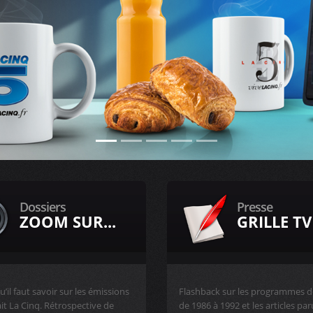
Dossiers
Presse
ZOOM SUR...
GRILLE TV
u’il faut savoir sur les émissions
Flashback sur les programmes d
ait La Cinq. Rétrospective de
de 1986 à 1992 et les articles pa