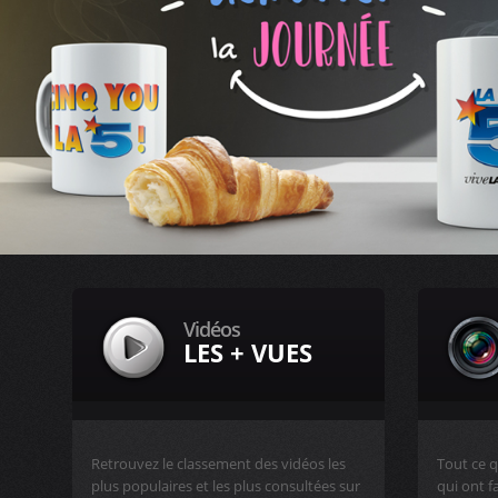
Vidéos
LES + VUES
Retrouvez le classement des vidéos les
Tout ce q
plus populaires et les plus consultées sur
qui ont f