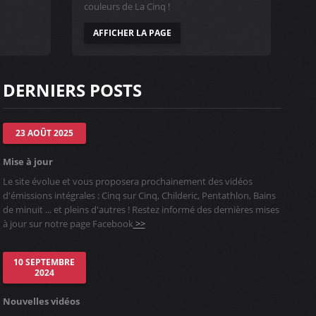
couleurs de La Cinq !
AFFICHER LA PAGE
DERNIERS POSTS
23 AOÛT 2025
Mise à jour
Le site évolue et vous proposera prochainement des vidéos
d'émissions intégrales : Cinq sur Cinq, Childeric, Pentathlon, Bains
de minuit ... et pleins d'autres ! Restez informé des dernières mises
à jour sur notre page Facebook
>>
10 SEPTEMBRE
2024
Nouvelles vidéos