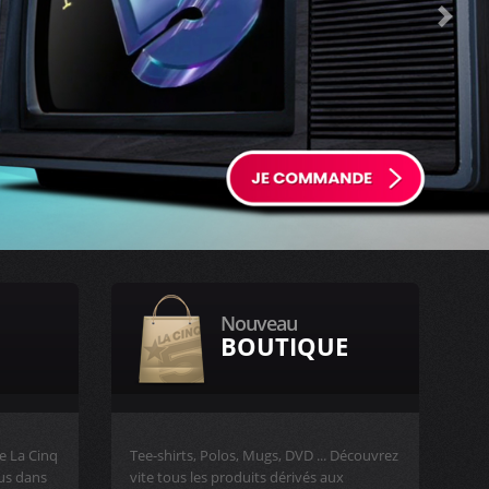
Next
Nouveau
BOUTIQUE
e La Cinq
Tee-shirts, Polos, Mugs, DVD ... Découvrez
rus dans
vite tous les produits dérivés aux