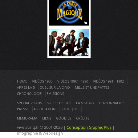
HOME
VIDÉOS 1986
VIDÉOS 1987 - 1990
VIDÉOS 1991 - 1992
APRÈS LA 5
DUEL SUR LA CINQ
MILLE ET UNE PATTES
CHRONOLOGIE
EMISSIONS
SPÉCIAL 20 ANS
SOIRÉE DE LA 5
LA 5 STORY
PERSONNALITÉS
PRESSE
ASSOCIATION
BOUTIQUE
MÉMORAMA
LIENS
GOODIES
CRÉDITS
vivelacinq.fr © 2001-2026 |
Conception Graphic Plus
|
infographie & Webdesign