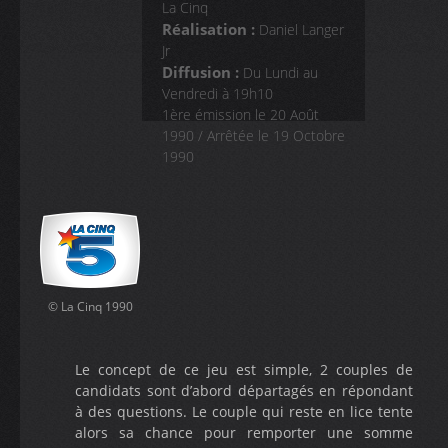
La Cinq
COMMENTAIRES
Réalisation :
Daniel Langer
Jr
Diffusion :
Du Lundi au
Vendredi à 19h10
1ère émission le 20 Août
1990 / Arrêtée le 19 Octobre
1990
© La Cinq 1990
Le concept de ce jeu est simple, 2 couples de
candidats sont d’abord départagés en répondant
à des questions. Le couple qui reste en lice tente
alors sa chance pour remporter une somme