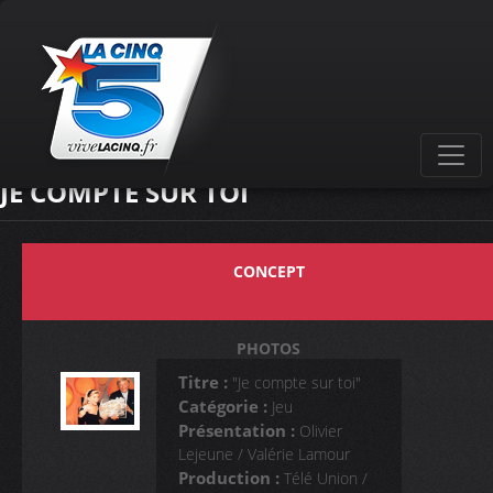
JE COMPTE SUR TOI
CONCEPT
PHOTOS
Titre :
"Je compte sur toi"
Catégorie :
Jeu
+ D'INFOS
Présentation :
Olivier
Lejeune / Valérie Lamour
Production :
Télé Union /